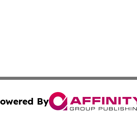
owered By
ubmit Press Release
Terms & Conditions
Copyright/DMCA