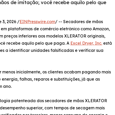
ãos de imitação; você recebe aquilo pelo que
3, 2026 /
EINPresswire.com
/ -- Secadores de mãos
 em plataformas de comércio eletrônico como Amazon,
m preços inferiores aos modelos XLERATOR originais,
você recebe aquilo pelo que paga. A
Excel Dryer, Inc.
está
s a identificar unidades falsificadas e verificar sua
 menos inicialmente, os clientes acabam pagando mais
ergia, falhas, reparos e substituições, já que as
m ano.
ologia patenteada dos secadores de mãos XLERATOR
 desempenho superior, com tempos de secagem mais
verificados por terceiros, menor consumo de energia e