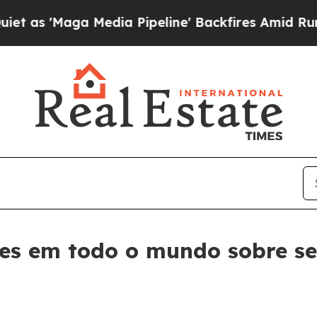
aga Media Pipeline' Backfires Amid Rumors Trum
ntes em todo o mundo sobre 