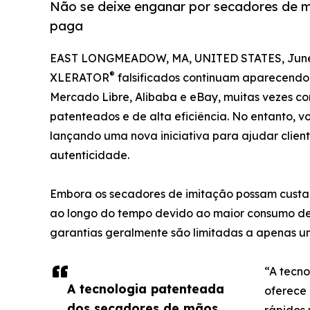
Não se deixe enganar por secadores de m
paga
EAST LONGMEADOW, MA, UNITED STATES, June 
®
XLERATOR
falsificados continuam aparecendo
Mercado Libre, Alibaba e eBay, muitas vezes co
patenteados e de alta eficiência. No entanto, 
lançando uma nova iniciativa para ajudar cliente
autenticidade.
Embora os secadores de imitação possam custar
ao longo do tempo devido ao maior consumo de en
garantias geralmente são limitadas a apenas u
“A tecn
A tecnologia patenteada
oferece
dos secadores de mãos
rápidos 