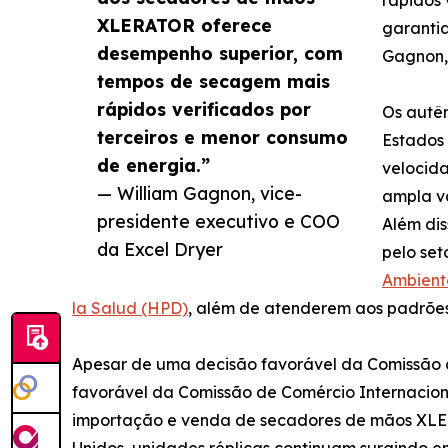
XLERATOR oferece
garantia
desempenho superior, com
Gagnon, 
tempos de secagem mais
rápidos verificados por
Os autê
terceiros e menor consumo
Estados 
de energia.”
velocid
— William Gagnon, vice-
ampla v
presidente executivo e COO
Além di
da Excel Dryer
pelo set
Ambient
la Salud (HPD)
, além de atenderem aos padrões
Apesar de uma decisão favorável da Comissão d
favorável da Comissão de Comércio Internacion
importação e venda de secadores de mãos XLERAT
Unidos, unidades réplicas continuam surgindo em