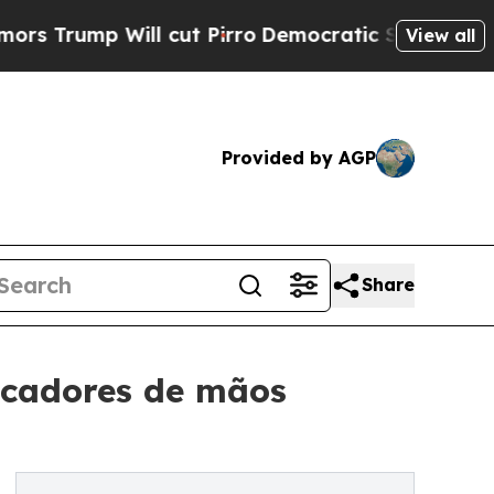
p Will cut Pirro
Democratic Socialists of Ameri
View all
Provided by AGP
Share
secadores de mãos