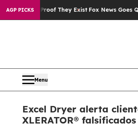
s no Proof They Exist
Fox News Goes Quiet as 'M
AGP PICKS
Menu
Excel Dryer alerta clie
XLERATOR® falsificados