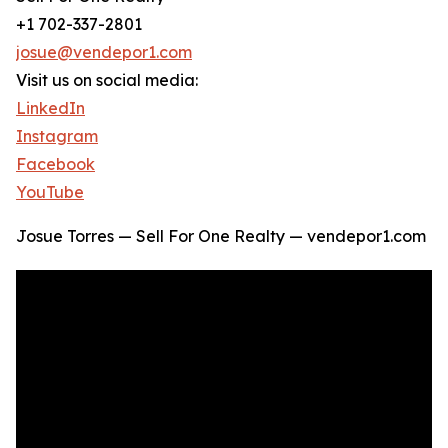
+1 702-337-2801
josue@vendepor1.com
Visit us on social media:
LinkedIn
Instagram
Facebook
YouTube
Josue Torres — Sell For One Realty — vendepor1.com